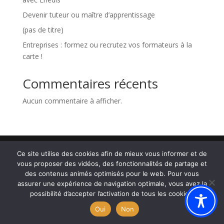
Devenir tuteur ou maître d’apprentissage
(pas de titre)
Entreprises : formez ou recrutez vos formateurs à la
carte !
Commentaires récents
Aucun commentaire à afficher.
Site officiel du GIPAL-Formation, académie de Lyon
Ce site utilise des cookies afin de mieux vous informer et de
vous proposer des vidéos, des fonctionnalités de partage et
des contenus animés optimisés pour le web. Pour vous
assurer une expérience de navigation optimale, vous avez la
possibilité d’accepter l’activation de tous les cookies.
Oui
Non