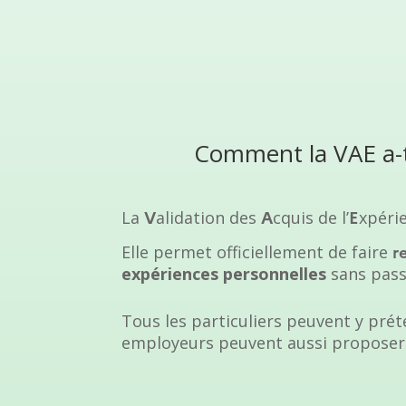
Comment la VAE a-t-
La
alidation des
cquis de l’
xpéri
V
A
E
Elle permet officiellement de faire
r
expériences personnelles
sans pass
Tous les particuliers peuvent y prét
employeurs peuvent aussi propose