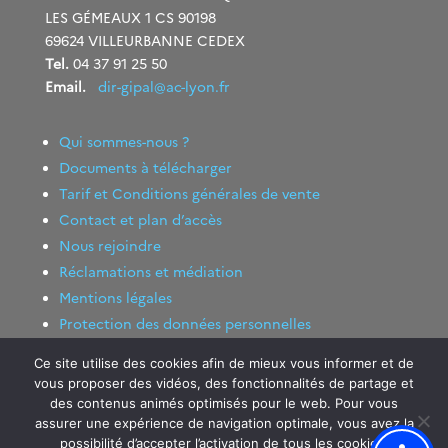
LES GÉMEAUX 1 CS 90198
69624 VILLEURBANNE CEDEX
Tel.
04 37 91 25 50
Email.
dir-gipal@ac-lyon.fr
Qui sommes-nous ?
Documents à télécharger
Tarif et Conditions générales de vente
Contact et plan d’accès
Nous rejoindre
Réclamations et médiation
Mentions légales
Protection des données personnelles
Ce site utilise des cookies afin de mieux vous informer et de
vous proposer des vidéos, des fonctionnalités de partage et
des contenus animés optimisés pour le web. Pour vous
assurer une expérience de navigation optimale, vous avez la
possibilité d’accepter l’activation de tous les cookies.