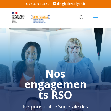
04 37 91 25 50
dir-gipal@ac-lyon.fr
Nos
engagemen
ts RSO
Responsabilité Sociétale des