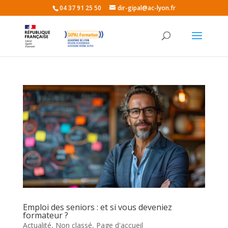
04 37 91 25 50
dir-gipal@ac-lyon.fr
Emploi des seniors : et si vous deveniez
formateur ?
Actualité
,
Non classé
,
Page d'accueil