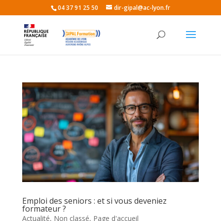
04 37 91 25 50
dir-gipal@ac-lyon.fr
Emploi des seniors : et si vous deveniez
formateur ?
Actualité
,
Non classé
,
Page d'accueil