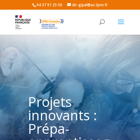
04 37 91 25 50
dir-gipal@ac-lyon.fr
Projets
innovants :
Prépa-