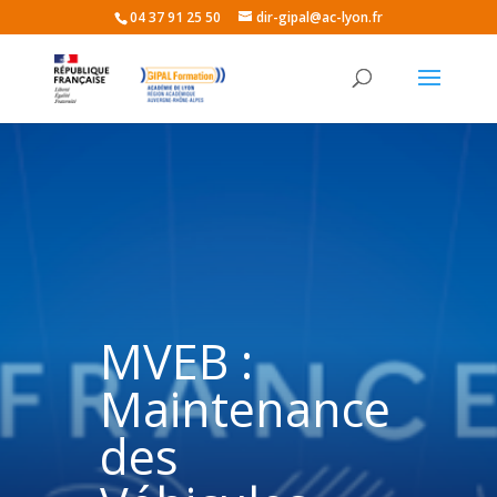
04 37 91 25 50
dir-gipal@ac-lyon.fr
MVEB :
Maintenance
des