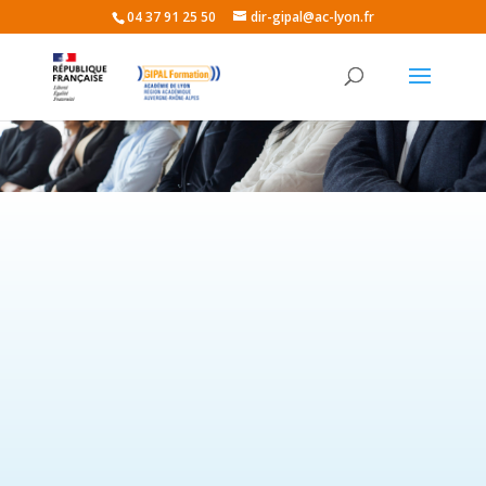
04 37 91 25 50
dir-gipal@ac-lyon.fr