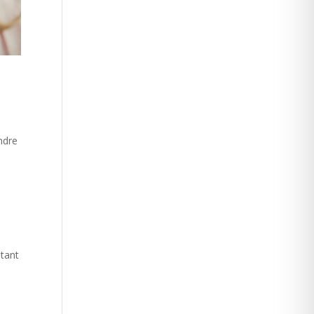
ndre
itant