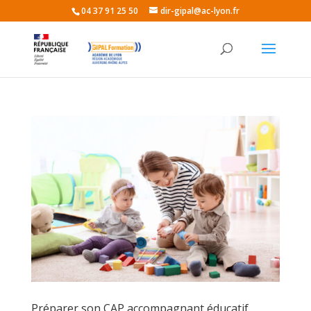
04 37 91 25 50
dir-gipal@ac-lyon.fr
Préparer son CAP accompagnant éducatif