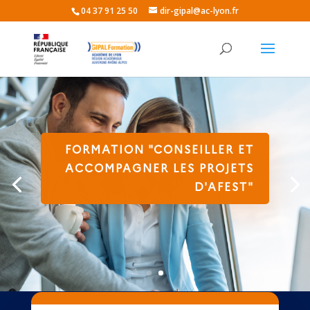
04 37 91 25 50
dir-gipal@ac-lyon.fr
FORMATION "CONSEILLER ET
ACCOMPAGNER LES PROJETS
D'AFEST"